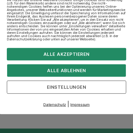
(z.B. für den Warenkorb) andere sind nicht notwendig. Die nicht-
notwendigen Cookies helfen uns bei der Optimierung unseres Online-
?
Angebotes, unserer Webseitenfunktionen und werden für Marketingzwecke
eingesetzt. Die Einwilligung umfasst die Speicherung von Informationen auf
Ihrem Endgerät, das Auslesen personenbezogener Daten sowie deren
Verarbeitung. Klicken Sie auf „Alle akzeptieren“, um in den Einsatz von nicht
cht noch an der MBA freuen?
notwendigen Cookies einzuwilligen oder auf „Alle ablehnen“, wenn Sie sich
anders entscheiden. Sie können unter „Einstellungen verwalten“ detaillierte
Informationen der von uns eingesetzten Arten von Cookies erhalten und
deren Einstellungen aufrufen. Sie können die Einstellungen jederzeit
aufrufen und Cookies auch nachträglich jederzeit abwählen (z.B. in der
Datenschutzerklärung oder unten auf unserer Webseite).
er Ausbildung noch Fragen habe?
ALLE AKZEPTIEREN
, möchte aber gerne eine Ausbildung an der MBA
ALLE ABLEHNEN
oder Wohnheim?
ln zur Schule fahren. Ist die Schule gut mit der 
EINSTELLUNGEN
en Fahrtkosten?
|
Datenschutz
Impressum