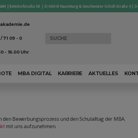
mbH |
Bahnhofstraße 38 | D-06618 Naumburg & Geschwister-Scholl-Straße 4 | D
akademie.de
Search
/ 71 09 - 0
for:
0 - 16.00 Uhr
BOTE
MBA DIGITAL
KARRIERE
AKTUELLES
KON
 um den Bewerbungsprozess und den Schulalltag der MBA.
kt
mit uns aufzunehmen.