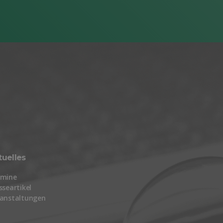
tuelles
rmine
sseartikel
anstaltungen