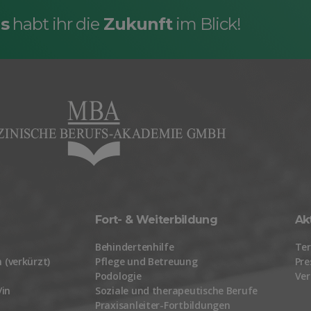
s
habt ihr die
Zukunft
im Blick!
Fort- & Weiterbildung
Ak
Behindertenhilfe
Te
 (verkürzt)
Pflege und Betreuung
Pre
Podologie
Ver
/in
Soziale und therapeutische Berufe
Praxisanleiter-Fortbildungen