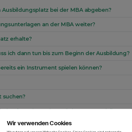
n Ausbildungsplatz bei der MBA abgeben?
ungsunterlagen an der MBA weiter?
atz erhalte?
ss ich dann tun bis zum Beginn der Ausbildung?
bereits ein Instrument spielen können?
st suchen?
bst kaufen oder stehen Bücher zum Ausleihen zu
Wir verwenden Cookies
ien?
Wir nutzen auf unserer Webseite Cookies. Einige Cookies sind notwendig