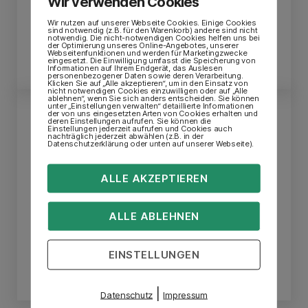
Wir verwenden Cookies
0 34 45 / 71 09 19
Wir nutzen auf unserer Webseite Cookies. Einige Cookies
sind notwendig (z.B. für den Warenkorb) andere sind nicht
notwendig. Die nicht-notwendigen Cookies helfen uns bei
der Optimierung unseres Online-Angebotes, unserer
Webseitenfunktionen und werden für Marketingzwecke
KONTAKTIEREN
eingesetzt. Die Einwilligung umfasst die Speicherung von
Informationen auf Ihrem Endgerät, das Auslesen
personenbezogener Daten sowie deren Verarbeitung.
Klicken Sie auf „Alle akzeptieren“, um in den Einsatz von
nicht notwendigen Cookies einzuwilligen oder auf „Alle
ablehnen“, wenn Sie sich anders entscheiden. Sie können
unter „Einstellungen verwalten“ detaillierte Informationen
der von uns eingesetzten Arten von Cookies erhalten und
deren Einstellungen aufrufen. Sie können die
Einstellungen jederzeit aufrufen und Cookies auch
nachträglich jederzeit abwählen (z.B. in der
Datenschutzerklärung oder unten auf unserer Webseite).
Frau Mehlhorn
Beratung zu Aus- und Weiterbildungen
ALLE AKZEPTIEREN
mehlhorn@mba-akademie.de
ALLE ABLEHNEN
0 34 45 / 71 09 14
EINSTELLUNGEN
KONTAKTIEREN
|
Datenschutz
Impressum