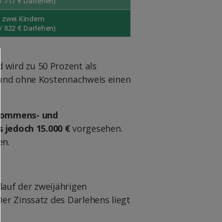
/ 717 € Darlehen)
t zwei Kindern
/ 822 € Darlehen)
 wird zu 50 Prozent als
t und ohne Kostennachweis einen
kommens- und
 jedoch 15.000 €
vorgesehen.
en.
lauf der zweijährigen
er Zinssatz des Darlehens liegt