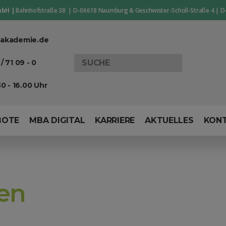
mbH |
Bahnhofstraße 38 | D-06618 Naumburg & Geschwister-Scholl-Straße 4 | D
akademie.de
Search
/ 71 09 - 0
for:
0 - 16.00 Uhr
BOTE
MBA DIGITAL
KARRIERE
AKTUELLES
KON
en