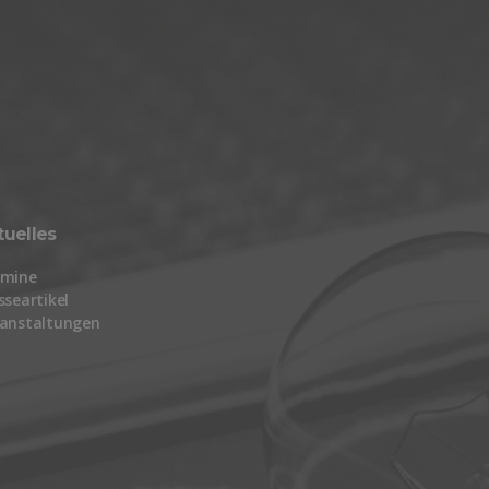
tuelles
rmine
sseartikel
anstaltungen