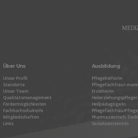
Über Uns
Ausbildung
Unser Profil
Pflegehelfer/in
Standorte
Pflegefachfrau/-mann
Unser Team
Erzieher/in
Qualitätsmanagement
Heilerziehungspfleger
Fördermöglichkeiten
Heilpädagoge/in
Fachhochschulreife
Pflegefachfrau/Pfle
Mitgliedschaften
Pharmazeutisch-Techn
Links
Sozialassistent/in