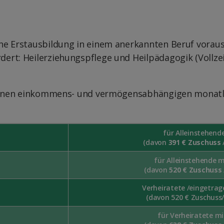
e Erstausbildung in einem anerkannten Beruf voraus
t: Heilerziehungspflege und Heilpädagogik (Vollzeit 
 einen einkommens- und vermögensabhängigen monatli
für Alleinstehend
(davon
391 € Zuschuss
für Alleinstehende 
(davon
520 € Zuschuss
Verheiratete /eingetra
(davon 520 € Zuschuss/
für Verheiratete m