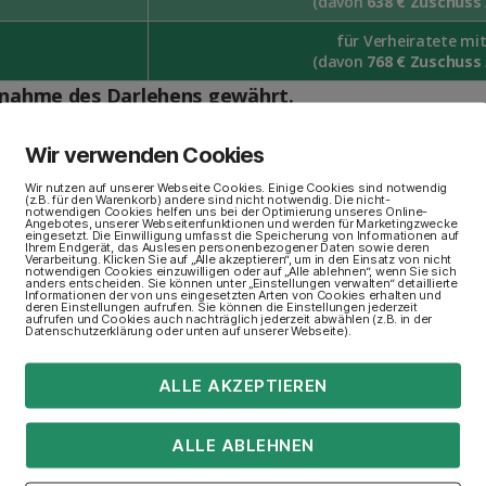
(davon
638 € Zuschuss
für Verheiratete mi
(davon
768 € Zuschuss
hnahme des Darlehens gewährt.
nd vermögensunabhängig ) dieser Betrag um 235 € und
Wir verwenden Cookies
einerziehende erhalten darüber hinaus pauschalisier
Wir nutzen auf unserer Webseite Cookies. Einige Cookies sind notwendig
Kind.
(z.B. für den Warenkorb) andere sind nicht notwendig. Die nicht-
notwendigen Cookies helfen uns bei der Optimierung unseres Online-
Angebotes, unserer Webseitenfunktionen und werden für Marketingzwecke
eingesetzt. Die Einwilligung umfasst die Speicherung von Informationen auf
zierung der Lehrgangs- und Prüfungsgebühren ein
Ihrem Endgerät, das Auslesen personenbezogener Daten sowie deren
ein
Verarbeitung. Klicken Sie auf „Alle akzeptieren“, um in den Einsatz von nicht
notwendigen Cookies einzuwilligen oder auf „Alle ablehnen“, wenn Sie sich
der tatsächlich anfallenden Gebühren, höchstens
anders entscheiden. Sie können unter „Einstellungen verwalten“ detaillierte
Informationen der von uns eingesetzten Arten von Cookies erhalten und
zent
im Übrigen aus einem zinsgünstigen Bankdarleh
deren Einstellungen aufrufen. Sie können die Einstellungen jederzeit
aufrufen und Cookies auch nachträglich jederzeit abwählen (z.B. in der
Datenschutzerklärung oder unten auf unserer Webseite).
ALLE AKZEPTIEREN
cher nicht als Zuschuss gewährt wurde, muss nach Ab
atlichen Mindestrate von 128 EUR abbezahlt werden. D
ALLE ABLEHNEN