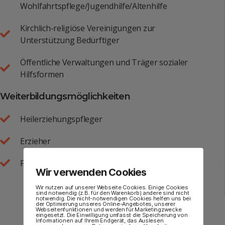
Wohlfahrtspflege/Jugendhilfe/Altenhilfe
Kirchlich-religiöse Vereinigungen zur
Unterstützung Bedürftiger
Öffentliche Verwaltungen und Träger sozialer
Hilfsformen
Weiterbildungsmöglichkeiten
Heilerziehungspfleger
Erzieher
Fachhochschulstudium Sozialpädagogik
Wir verwenden Cookies
Wir nutzen auf unserer Webseite Cookies. Einige Cookies
sind notwendig (z.B. für den Warenkorb) andere sind nicht
notwendig. Die nicht-notwendigen Cookies helfen uns bei
der Optimierung unseres Online-Angebotes, unserer
Webseitenfunktionen und werden für Marketingzwecke
eingesetzt. Die Einwilligung umfasst die Speicherung von
Informationen auf Ihrem Endgerät, das Auslesen