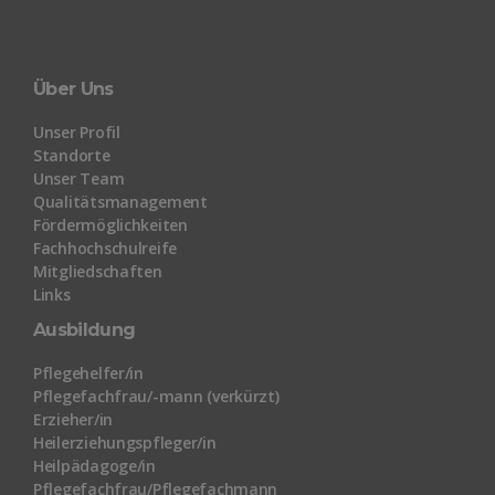
Über Uns
Unser Profil
Standorte
Unser Team
Qualitätsmanagement
Fördermöglichkeiten
Fachhochschulreife
Mitgliedschaften
Links
Ausbildung
Pflegehelfer/in
Pflegefachfrau/-mann (verkürzt)
Erzieher/in
Heilerziehungspfleger/in
Heilpädagoge/in
Pflegefachfrau/Pflegefachmann