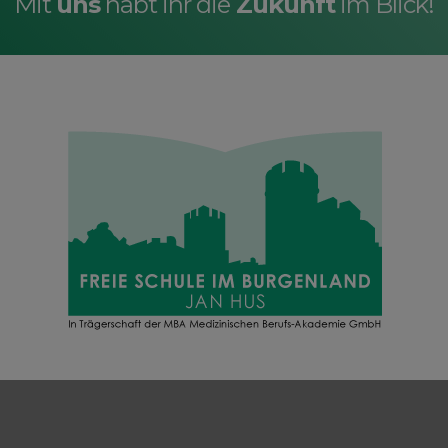
Mit
uns
habt ihr die
Zukunft
im Blick!