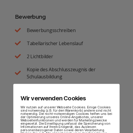
Bewerbung
Bewerbungsschreiben
Tabellarischer Lebenslauf
2 Lichtbilder
Kopie des Abschlusszeugnis der
Schulausbildung
Frankierter und adressierter DIN-A 4
Rückumschlag
Wir verwenden Cookies
Wir nutzen auf unserer Webseite Cookies. Einige Cookies
Kopie des Zeugnis über den
sind notwendig (z.B. für den Warenkorb) andere sind nicht
notwendig. Die nicht-notwendigen Cookies helfen uns bei
Ausbildungsabschluss als Erzieher/in bzw.
der Optimierung unseres Online-Angebotes, unserer
Webseitenfunktionen und werden für Marketingzwecke
Heilerziehungspfleger/in
eingesetzt. Die Einwilligung umfasst die Speicherung von
Informationen auf Ihrem Endgerät, das Auslesen
personenbezogener Daten sowie deren Verarbeitung.