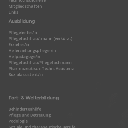
Fachhochschulreife
Mitgliedschaften
Links
Ausbildung
Pflegehelfer/in
Pflegefachfrau/-mann (verkürzt)
Erzieher/in
Heilerziehungspfleger/in
Heilpädagoge/in
Pflegefachfrau/Pflegefachmann
Pharmazeutisch-Techn. Assistenz
Sozialassistent/in
Fort- & Weiterbildung
Behindertenhilfe
Pflege und Betreuung
Podologie
Soziale und therapeutische Berufe