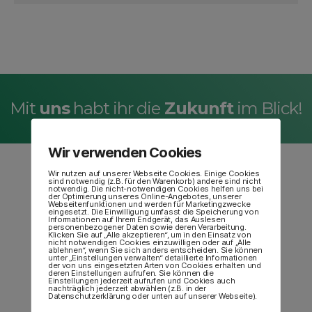
Mit
uns
habt ihr die
Zukunft
im Blick!
Wir verwenden Cookies
Wir nutzen auf unserer Webseite Cookies. Einige Cookies
sind notwendig (z.B. für den Warenkorb) andere sind nicht
notwendig. Die nicht-notwendigen Cookies helfen uns bei
der Optimierung unseres Online-Angebotes, unserer
Webseitenfunktionen und werden für Marketingzwecke
eingesetzt. Die Einwilligung umfasst die Speicherung von
Informationen auf Ihrem Endgerät, das Auslesen
personenbezogener Daten sowie deren Verarbeitung.
Klicken Sie auf „Alle akzeptieren“, um in den Einsatz von
nicht notwendigen Cookies einzuwilligen oder auf „Alle
ablehnen“, wenn Sie sich anders entscheiden. Sie können
unter „Einstellungen verwalten“ detaillierte Informationen
der von uns eingesetzten Arten von Cookies erhalten und
deren Einstellungen aufrufen. Sie können die
Einstellungen jederzeit aufrufen und Cookies auch
nachträglich jederzeit abwählen (z.B. in der
Datenschutzerklärung oder unten auf unserer Webseite).