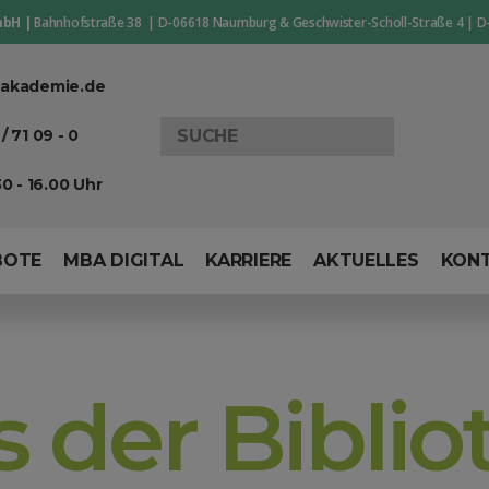
mbH |
Bahnhofstraße 38 | D-06618 Naumburg & Geschwister-Scholl-Straße 4 | D
akademie.de
Search
/ 71 09 - 0
for:
0 - 16.00 Uhr
BOTE
MBA DIGITAL
KARRIERE
AKTUELLES
KON
 der Biblio