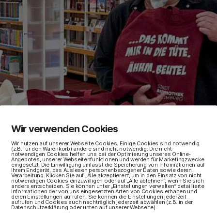
Wir verwenden Cookies
Wir nutzen auf unserer Webseite Cookies. Einige Cookies sind notwendig
(z.B. für den Warenkorb) andere sind nicht notwendig. Die nicht-
notwendigen Cookies helfen uns bei der Optimierung unseres Online-
Angebotes, unserer Webseitenfunktionen und werden für Marketingzwecke
eingesetzt. Die Einwilligung umfasst die Speicherung von Informationen auf
Ihrem Endgerät, das Auslesen personenbezogener Daten sowie deren
Verarbeitung. Klicken Sie auf „Alle akzeptieren“, um in den Einsatz von nicht
notwendigen Cookies einzuwilligen oder auf „Alle ablehnen“, wenn Sie sich
anders entscheiden. Sie können unter „Einstellungen verwalten“ detaillierte
Informationen der von uns eingesetzten Arten von Cookies erhalten und
deren Einstellungen aufrufen. Sie können die Einstellungen jederzeit
aufrufen und Cookies auch nachträglich jederzeit abwählen (z.B. in der
Datenschutzerklärung oder unten auf unserer Webseite).