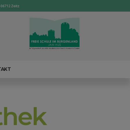
-06712 Zeitz
TAKT
thek