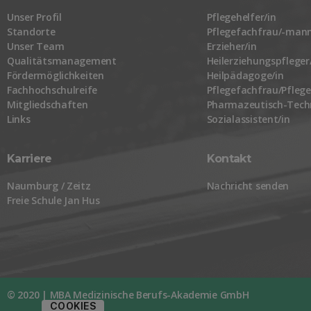
Unser Profil
Pflegehelfer/in
Standorte
Pflegefachfrau/-mann
Unser Team
Erzieher/in
Qualitätsmanagement
Heilerziehungspfleger
Fördermöglichkeiten
Heilpädagoge/in
Fachhochschulreife
Pflegefachfrau/Pfle
Mitgliedschaften
Pharmazeutisch-Techn
Links
Sozialassistent/in
Karriere
Kontakt
Naumburg / Zeitz
Nachricht senden
Freie Schule Jan Hus
© 2020 | MBA Medizinische Berufs-Akademie GmbH
COOKIES