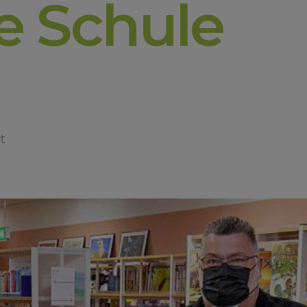
ie Schule
t