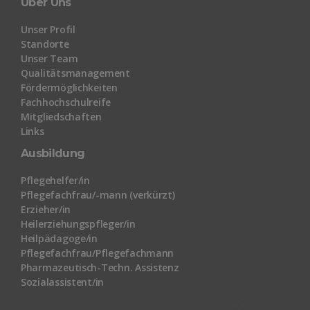
Über Uns
Unser Profil
Standorte
Unser Team
Qualitätsmanagement
Fördermöglichkeiten
Fachhochschulreife
Mitgliedschaften
Links
Ausbildung
Pflegehelfer/in
Pflegefachfrau/-mann (verkürzt)
Erzieher/in
Heilerziehungspfleger/in
Heilpädagoge/in
Pflegefachfrau/Pflegefachmann
Pharmazeutisch-Techn. Assistenz
Sozialassistent/in