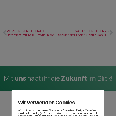
VORHERIGER BEITRAG
NÄCHSTER BEITRAG
Unterricht mit MBC-Profis in der Freien Schule „Jan Hus“
Schüler der Freien Schule Jan Hus beteiligten sich mit Programm an der Gedenkfeier zur Reichspogromnacht
Mit
uns
habt ihr die
Zukunft
im Blick!
Wir verwenden Cookies
Wir nutzen auf unserer Webseite Cookies. Einige Cookies
sind notwendig (z.B. für den Warenkorb) andere sind nicht
notwendig. Die nicht-notwendigen Cookies helfen uns bei