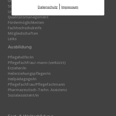
Unser Profil
Standorte
|
Datenschutz
Impressum
Unser Team
Qualitätsmanagement
Fördermöglichkeiten
Fachhochschulreife
Mitgliedschaften
Links
Ausbildung
Pflegehelfer/in
Pflegefachfrau/-mann (verkürzt)
Erzieher/in
Heilerziehungspfleger/in
Heilpädagoge/in
Pflegefachfrau/Pflegefachmann
Pharmazeutisch-Techn. Assistenz
Sozialassistent/in