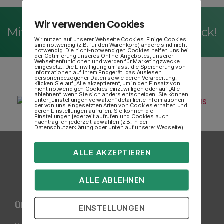
Wir verwenden Cookies
Mit
uns
habt ihr die
Zukunft
im Blick!
Wir nutzen auf unserer Webseite Cookies. Einige Cookies
sind notwendig (z.B. für den Warenkorb) andere sind nicht
notwendig. Die nicht-notwendigen Cookies helfen uns bei
der Optimierung unseres Online-Angebotes, unserer
Webseitenfunktionen und werden für Marketingzwecke
eingesetzt. Die Einwilligung umfasst die Speicherung von
Informationen auf Ihrem Endgerät, das Auslesen
personenbezogener Daten sowie deren Verarbeitung.
Klicken Sie auf „Alle akzeptieren“, um in den Einsatz von
nicht notwendigen Cookies einzuwilligen oder auf „Alle
ablehnen“, wenn Sie sich anders entscheiden. Sie können
unter „Einstellungen verwalten“ detaillierte Informationen
der von uns eingesetzten Arten von Cookies erhalten und
deren Einstellungen aufrufen. Sie können die
Einstellungen jederzeit aufrufen und Cookies auch
nachträglich jederzeit abwählen (z.B. in der
Datenschutzerklärung oder unten auf unserer Webseite).
ALLE AKZEPTIEREN
ALLE ABLEHNEN
Über Uns
EINSTELLUNGEN