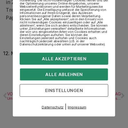
notwendig. Die nicht-notwendigen Cookies helfen uns bei
in Zeitz. Sie wünscht sich Markierungen der
der Optimierung unseres Online-Angebotes, unserer
Webseitenfunktionen und werden für Marketingzwecke
Treppen im Rathaus und kontrastreiche
eingesetzt. Die Einwilligung umfasst die Speicherung von
Informationen auf Ihrem Endgerät, das Auslesen
personenbezogener Daten sowie deren Verarbeitung.
Papierkörbe und Verkehrsschilder.
Klicken Sie auf „Alle akzeptieren“, um in den Einsatz von
nicht notwendigen Cookies einzuwilligen oder auf „Alle
ablehnen“, wenn Sie sich anders entscheiden. Sie können
unter „Einstellungen verwalten“ detaillierte Informationen
der von uns eingesetzten Arten von Cookies erhalten und
deren Einstellungen aufrufen. Sie können die
Einstellungen jederzeit aufrufen und Cookies auch
nachträglich jederzeit abwählen (z.B. in der
Datenschutzerklärung oder unten auf unserer Webseite).
12. Mai 2010
ALLE AKZEPTIEREN
ALLE ABLEHNEN
EINSTELLUNGEN
VORHERIGER BEITRAG
NÄCHSTER BEITRAG
Umfangreiche Sanierungsarbeiten der Freien Schule im Burgenland beginnen
Pharmazeutisch-technische Assistenten legen Kräutergarten auf dem MBA-Gebäude an
|
Datenschutz
Impressum