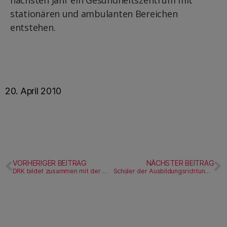
nächsten Jahr ein Gesundheitszentrum mit
stationären und ambulanten Bereichen
entstehen.
20. April 2010
VORHERIGER BEITRAG
NÄCHSTER BEITRAG
DRK bildet zusammen mit der Medizinischen Berufs-Akademie vier Altenpfleger aus
Schüler der Ausbildungsrichtungen Altenpflege, Ergotherapie und Heilerziehungspflege gestalten Projekt