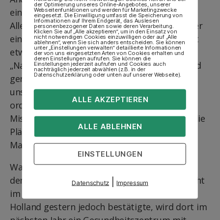
der Optimierung unseres Online-Angebotes, unserer
Webseitenfunktionen und werden für Marketingzwecke
einige sogar nur sauber gemacht werden.
eingesetzt. Die Einwilligung umfasst die Speicherung von
Informationen auf Ihrem Endgerät, das Auslesen
Allerdings müssen Heizung und Elektrik wieder
personenbezogener Daten sowie deren Verarbeitung.
Klicken Sie auf „Alle akzeptieren“, um in den Einsatz von
einigermaßen in Schuss gebracht werden. Mit
nicht notwendigen Cookies einzuwilligen oder auf „Alle
ablehnen“, wenn Sie sich anders entscheiden. Sie können
unter „Einstellungen verwalten“ detaillierte Informationen
etwa 15 000 Euro Kosten wird da gerechnet.
der von uns eingesetzten Arten von Cookies erhalten und
deren Einstellungen aufrufen. Sie können die
„Natürlich wollen wir den finanziellen Aufwand
Einstellungen jederzeit aufrufen und Cookies auch
nachträglich jederzeit abwählen (z.B. in der
Datenschutzerklärung oder unten auf unserer Webseite).
gering halten, doch haben wir zugleich vor,
unseren Schülern in dem halben Jahr
ALLE AKZEPTIEREN
ordentliche Bedingungen zu bieten“, so Klaus
Mischke. Deshalb sei er froh, dass die Eltern die
ALLE ABLEHNEN
Pläne unterstützen und unter anderem beim
Malern helfen wollen.
EINSTELLUNGEN
Was mit der ehemaligen Gagarin-Schule nach
dem anstehenden Schul-Intermezzo wird, steht
|
Datenschutz
Impressum
im Detail noch nicht fest. Wie Klinikum-Chef
Holland gestern jedoch bestätigte, wird dort im