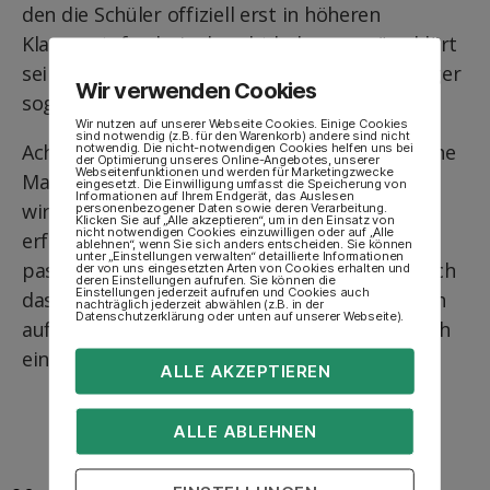
den die Schüler offiziell erst in höheren
Klassenstufen beigebracht bekommen“, erklärt
sein Lehrer. Im Idealfall winkt dem Naumburger
Wir verwenden Cookies
sogar die Teilnahme am Bundeswettbewerb.
Wir nutzen auf unserer Webseite Cookies. Einige Cookies
sind notwendig (z.B. für den Warenkorb) andere sind nicht
Ach so: Wer an dem Klischee hängt, dass solche
notwendig. Die nicht-notwendigen Cookies helfen uns bei
der Optimierung unseres Online-Angebotes, unserer
Webseitenfunktionen und werden für Marketingzwecke
Mathe-Asse sicherlich total unsportlich sind,
eingesetzt. Die Einwilligung umfasst die Speicherung von
Informationen auf Ihrem Endgerät, das Auslesen
wird sich vielleicht noch bestätigt wissen, zu
personenbezogener Daten sowie deren Verarbeitung.
Klicken Sie auf „Alle akzeptieren“, um in den Einsatz von
nicht notwendigen Cookies einzuwilligen oder auf „Alle
erfahren, dass Benjamin Mächler ein
ablehnen“, wenn Sie sich anders entscheiden. Sie können
unter „Einstellungen verwalten“ detaillierte Informationen
passionierter Schachspieler ist. In Luft löst sich
der von uns eingesetzten Arten von Cookies erhalten und
deren Einstellungen aufrufen. Sie können die
Einstellungen jederzeit aufrufen und Cookies auch
das Klischee in seinem Fall dann aber dennoch
nachträglich jederzeit abwählen (z.B. in der
Datenschutzerklärung oder unten auf unserer Webseite).
auf: Denn der Zwölfjährige hat außerdem noch
einen schwarzen Gürtel in Karate.
ALLE AKZEPTIEREN
ALLE ABLEHNEN