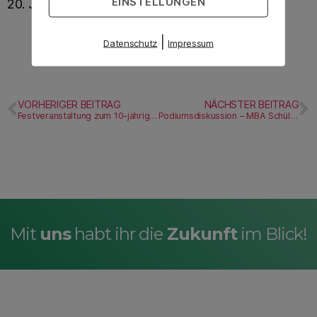
EINSTELLUNGEN
20. Januar 2016
|
Datenschutz
Impressum
VORHERIGER BEITRAG
NÄCHSTER BEITRAG
Festveranstaltung zum 10-jährigen Bestehen der Freien Schule im Burgenland
Podiumsdiskussion – MBA Schüler in Naumburg dürfen vier Nachwuchspolitikern auf den Zahn fühlen
Mit
uns
habt ihr die
Zukunft
im Blick!